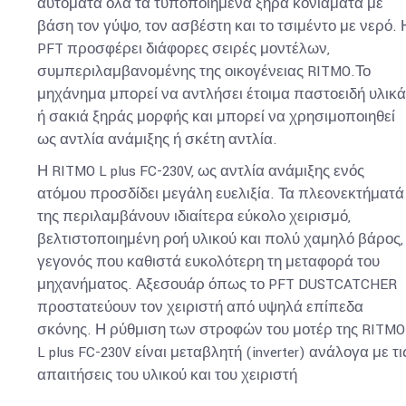
αυτόματα όλα τα τυποποιημένα ξηρά κονιάματα με
βάση τον γύψο, τον ασβέστη και το τσιμέντο με νερό. 
PFT προσφέρει διάφορες σειρές μοντέλων,
συμπεριλαμβανομένης της οικογένειας RITMO.Το
μηχάνημα μπορεί να αντλήσει έτοιμα παστοειδή υλικά
ή σακιά ξηράς μορφής και μπορεί να χρησιμοποιηθεί
ως αντλία ανάμιξης ή σκέτη αντλία.
Η RITMO L plus FC-230V, ως αντλία ανάμιξης ενός
ατόμου προσδίδει μεγάλη ευελιξία. Τα πλεονεκτήματά
της περιλαμβάνουν ιδιαίτερα εύκολο χειρισμό,
βελτιστοποιημένη ροή υλικού και πολύ χαμηλό βάρος,
γεγονός που καθιστά ευκολότερη τη μεταφορά του
μηχανήματος. Αξεσουάρ όπως το PFT DUSTCATCHER
προστατεύουν τον χειριστή από υψηλά επίπεδα
σκόνης. Η ρύθμιση των στροφών του μοτέρ της RITMO
L plus FC-230V είναι μεταβλητή (inverter) ανάλογα με τι
απαιτήσεις του υλικού και του χειριστή