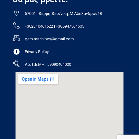
57001 | Θέρμη-Θεσ/νίκη, Μ.Αλεξάνδρου18
+302310461622 | +306947564605
gem.machines@gmail.com
Privacy Policy
Αρ. Γ.Ε.ΜΗ.: 59090404000