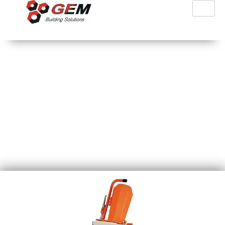
PFT Ritmο L Plus