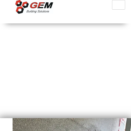
Διπλός Λειαντήρας
Μπετό - Τριβείο
Chameleon