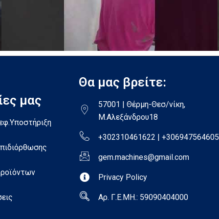
Θα μας βρείτε:
ίες μας
57001 | Θέρμη-Θεσ/νίκη,
Μ.Αλεξάνδρου18
εφ.Υποστήριξη
+302310461622 | +306947564605
Επιδιόρθωσης
gem.machines@gmail.com
Προϊόντων
Privacy Policy
σεις
Αρ. Γ.Ε.ΜΗ.: 59090404000