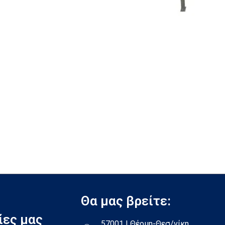
Θα μας βρείτε:
ίες μας
57001 | Θέρμη-Θεσ/νίκη,