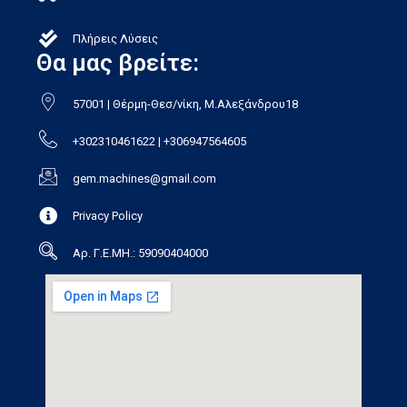
Πλήρεις Λύσεις
Θα μας βρείτε:
57001 | Θέρμη-Θεσ/νίκη, Μ.Αλεξάνδρου18
+302310461622 | +306947564605
gem.machines@gmail.com
Privacy Policy
Αρ. Γ.Ε.ΜΗ.: 59090404000