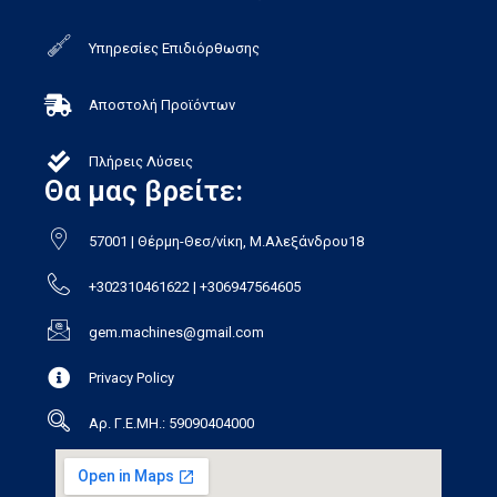
Υπηρεσίες Επιδιόρθωσης
Αποστολή Προϊόντων
Πλήρεις Λύσεις
Θα μας βρείτε:
57001 | Θέρμη-Θεσ/νίκη, Μ.Αλεξάνδρου18
+302310461622 | +306947564605
gem.machines@gmail.com
Privacy Policy
Αρ. Γ.Ε.ΜΗ.: 59090404000