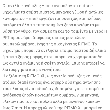
Οι αντλίες ανάμιξης – που ονομάζονται επίσης
μηχανήματα σοβατίσματος, μηχανές γύψου ή αντλίες
κονιάματος – επεξεργάζονται συνεχώς και πλήρως
αυτόματα όλα τα τυποποιημένα ξηρά κονιάματα με
βάση τον γύψο, τον ασβέστη και το τσιμέντο με νερό.Η
PFT προσφέρει διάφορες σειρές μοντέλων,
συμπεριλαμβανομένης της οικογένειας RITMO. Το
μηχάνημα μπορεί να αντλήσει έτοιμα παστοειδή υλικά
ή σακιά ξηράς μορφή, έτσι μπορεί να χρησιμοποιηθεί
ως αντλία ανάμιξης ή σκέτη αντλία. Επίσης μπορεί να
λειτουργήσει και με γεννήτρια.
Η αξιόπιστη RITMO XL, ως αντλία ανάμιξης και ενός
ατόμου διαθέτοντας ένα ισχυρό σύστημα άντλησης
του υλικού, είναι ειδικά σχεδιασμένη για ψεκασμό και
ανάδευση ξηρών κονιαμάτων συμβατών με μηχανή,
υλικών πάστας και πολλά άλλα με μέγεθος κόκκων
έως 7 mm. Η παροχή υλικού της RITMO XL μπορεί να